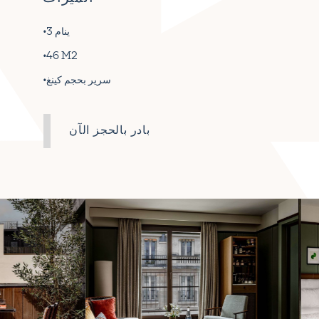
ينام 3
46 M2
سرير بحجم كينغ
بادر بالحجز الآن