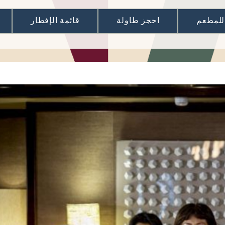
 للمطعم
احجز طاولة
قائمة الإفطار