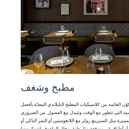
مطبخ وشغف
كوّن القائمة من كلاسيكيات المطبخ التايلاندي المعدّة بأفضل
سية التي تتطور مع الوقت وتتبدل مع الفصول. من الضروري
لمميزة مثل السبرينغ رولز مع اللانغوستين أو النمر الباكي أو
ن أو أطباق غير متوقعة مثل طبق مخلل الملفوف (شوكروت)