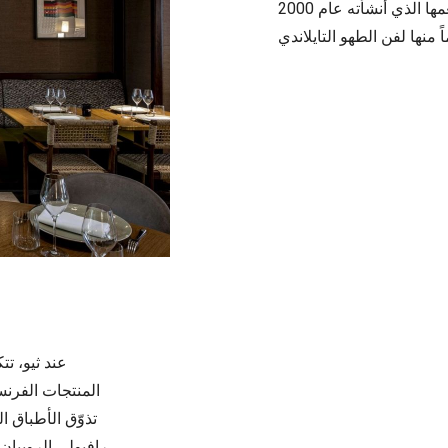
عقود، أولا في ملهى "بان دوش" الشهير ثم في مطعمها الذي أنشأته عام 2000
عند ثيو، تت
المنتجات الفرن
تذوّق الأطباق ا
رافيولي الروبيا