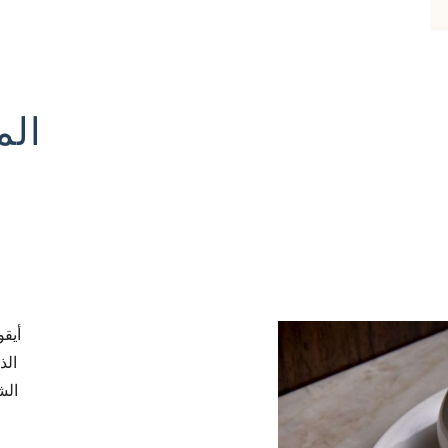
الم
أيق
الذ
الش