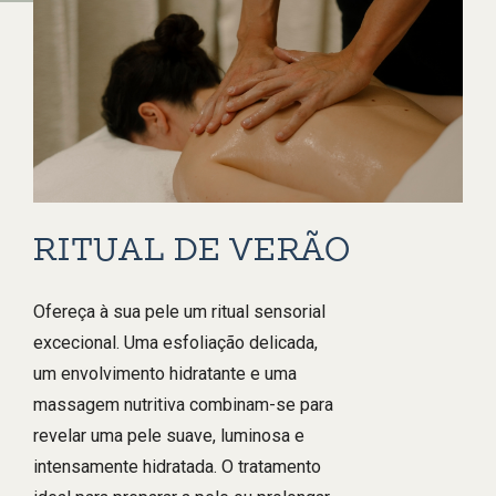
RITUAL DE VERÃO
O
Ofereça à sua pele um ritual sensorial
Mim
excecional. Uma esfoliação delicada,
famí
um envolvimento hidratante e uma
rese
massagem nutritiva combinam-se para
um Q
revelar uma pele suave, luminosa e
hós
intensamente hidratada. O tratamento
Des