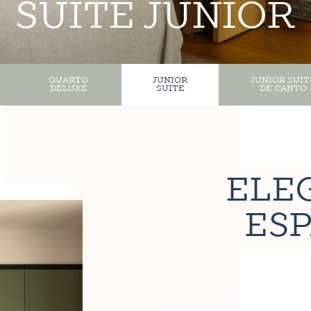
SUÍTE JÚNIOR
QUARTO
JUNIOR
JUNIOR SUIT
DELUXE
SUITE
DE CANTO
ELE
ES