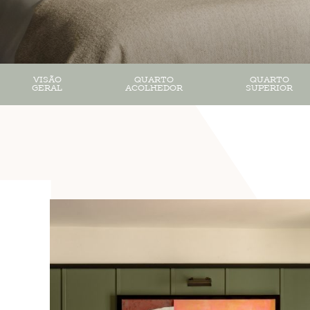
VISÃO
QUARTO
QUARTO
GERAL
ACOLHEDOR
SUPERIOR