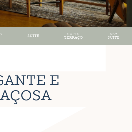
E
SUITE
SKY
SUITE
TERRAÇO
SUITE
GANTE E
PAÇOSA