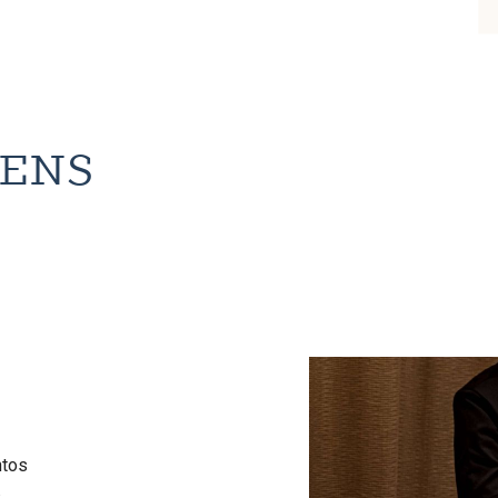
ENS
ntos
.